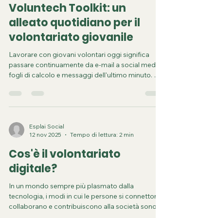
volontariato da remoto cambia questa
situazione: migliora la gestione del tempo per la
cura di sé e per i propri interessi, facilitando
l'inserimento di contributi flessibili e integrati a
supporto di organizzazioni giovanili, sportive,
Esplai Social
13 feb
Tempo di lettura: 2 min
sociali, ambientali e culturali. Conciliare
lavoro/studio, vita privata e volontariato. I giov
Voluntech Toolkit: un
alleato quotidiano per il
volontariato giovanile
Lavorare con giovani volontari oggi significa
passare continuamente da e-mail a social media,
fogli di calcolo e messaggi dell'ultimo minuto. È
facile avere la sensazione che gli strumenti si
moltiplichino, ma il tempo no. Il Voluntech Toolkit
è stato creato proprio per semplificare le cose.
Dietro questo toolkit ci sono le organizzazioni
partner del progetto Voluntech, team che da anni
Esplai Social
12 nov 2025
Tempo di lettura: 2 min
coordinano il volontariato giovanile. Hanno
selezionato strumenti che utilizzano effettiva