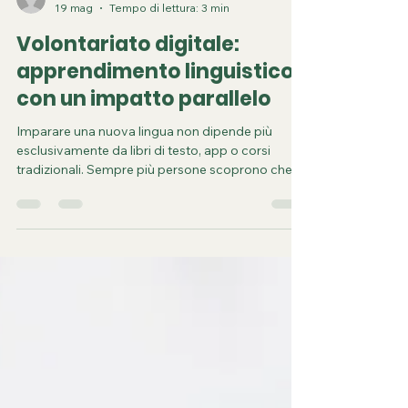
comunicacion7131
19 mag
Tempo di lettura: 3 min
Volontariato digitale:
apprendimento linguistico
con un impatto parallelo
Imparare una nuova lingua non dipende più
esclusivamente da libri di testo, app o corsi
tradizionali. Sempre più persone scoprono che il
volontariato digitale offre un modo concreto e
arricchente per migliorare le proprie competenze
linguistiche e al contempo contribuire a cause
sociali, ovunque si trovino nel mondo.
Collaborando a distanza con organizzazioni,
comunità o progetti internazionali tramite
piattaforme online, i volontari si immergono
naturalmente in un contesto c