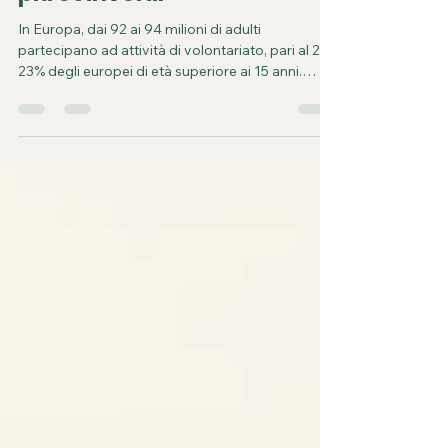
2026: i giovani sono sempre
più coinvolti.
In Europa, dai 92 ai 94 milioni di adulti
partecipano ad attività di volontariato, pari al 22-
23% degli europei di età superiore ai 15 anni.
Tuttavia, i tassi di partecipazione variano
notevolmente da paese a paese. I paesi del Nord
Europa, come Austria, Paesi Bassi, Regno Unito e
Svezia, presentano tassi elevati, con il 40% della
popolazione adulta coinvolta. In Francia, il tasso
oscilla tra il 20% e il 29%, mentre nei paesi
dell'Europa meridionale e orientale, come
Bulgaria