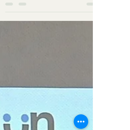
Cos'è il volontariato
digitale?
In un mondo sempre più plasmato dalla
tecnologia, i modi in cui le persone si connettono,
collaborano e contribuiscono alla società sono in
continua evoluzione. Uno degli sviluppi più
stimolanti emersi da questa trasformazione è il
volontariato digitale, noto anche come
volontariato online o virtuale. Questo approccio
moderno all'impegno civico consente alle
persone di sostenere cause, organizzazioni e
comunità da remoto, utilizzando strumenti e
piattaforme digitali per crear