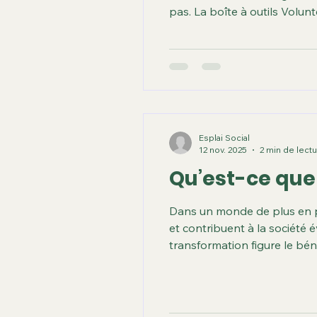
pas. La boîte à outils Volun
les organisations partenair
du
Esplai Social
12 nov. 2025
2 min de lect
Qu’est-ce que
Dans un monde de plus en pl
et contribuent à la société
transformation figure le bé
moderne de l'engagement cit
communautés à distance, en 