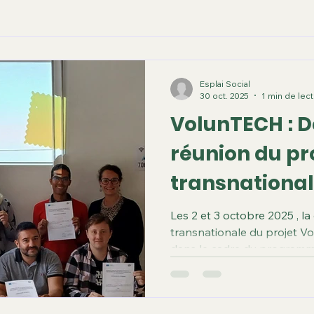
Esplai Social
30 oct. 2025
1 min de lec
VolunTECH : 
réunion du pr
transnational
renforcer le 
Les 2 et 3 octobre 2025 , l
transnationale du projet Vo
jeunes grâce
dans le cadre du programme
innovations 
virtuel et technologique c
valeurs civiques et de l'entrepren
par la Commission européen