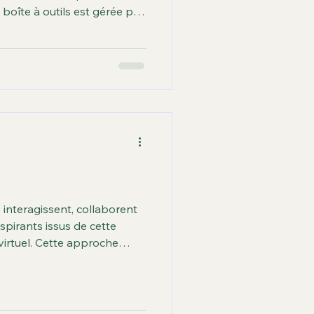
 boîte à outils est gérée par
rience dans la coordination
 interagissent, collaborent
pirants issus de cette
virtuel. Cette approche
nisations et des