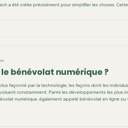
tech a été créée précisément pour simplifier les choses. Cette
es du projet Voluntech, des équipes fortes d'une longue expé
ure
 le bénévolat numérique ?
us façonné par la technologie, les façons dont les individus
 évoluent constamment. Parmi les développements les plus ins
névolat numérique, également appelé bénévolat en ligne ou 
oyen permet aux individus de soutenir des causes, des orga
utilisant des out