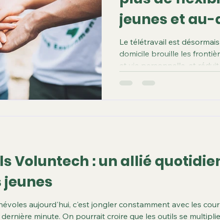
jeunes et au-
Le télétravail est désormais 
domicile brouille les fronti
et vie personnelle, et rédui
bénévolat. Le bénévolat à d
permet une meilleure gest
soin de soi et se consacrer à
ainsi des contributions flex
d’organisations œuvrant da
jeunesse, du sport, du socia
ls Voluntech : un allié quotidie
 jeunes
névoles aujourd'hui, c'est jongler constamment avec les courri
ernière minute. On pourrait croire que les outils se multiplien