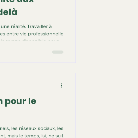
delà
une réalité. Travailler à
ères entre vie professionnelle
t le temps disponible pour le
istance change la donne : il
ion du temps pour prendre
 ses passions, facilitant
ibles et variées auprès
ns les domaines de la
l, de l’environnem
n pour le
els, les réseaux sociaux, les
t, mais le temps, lui, ne suit