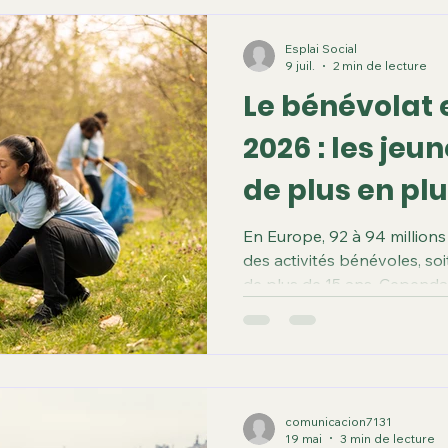
Esplai Social
9 juil.
2 min de lecture
Le bénévolat 
2026 : les jeu
de plus en pl
En Europe, 92 à 94 millions
des activités bénévoles, so
de plus de 15 ans. Cependa
varient fortement selon les
comme l’Autriche, les Pays-
Suède, affichent des taux é
population adulte impliquée.
entre 20 % et 29 %, tandis 
comunicacion7131
de l’Est, comme la Bulgarie, l
19 mai
3 min de lecture