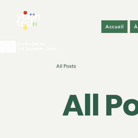
Accueil
À
All Posts
All P