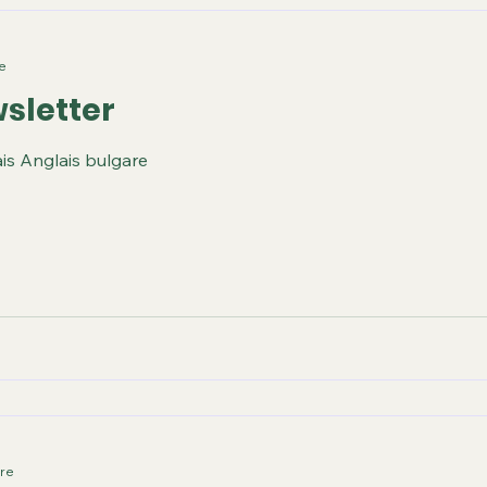
de la Plateforme de volont
valencienne (Espagne), VolunTECH réunit une
collaboration international
re
Esplai Social (E
sletter
ais Anglais bulgare
ure