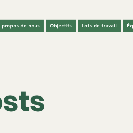
 propos de nous
Objectifs
Lots de travail
Éq
osts