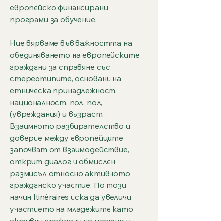
европейско финансирани
програми за обучение.
Ние вярваме във важността на
обединяването на европейските
граждани за справяне със
стереотипите, основани на
етническа принадлежност,
националност, пол, пол,
(увреждания) и възраст.
Взаимното разбирателство и
доверие между европейците
започват от взаимодействие,
открит диалог и обмислен
размисъл относно активното
гражданско участие. По този
начин Itinéraires иска да увеличи
участието на младежите като
активни граждани на местно и