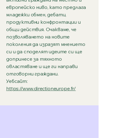
европейско ниво, като предлага
младежки обмен, дебати,
продуктивни конфронтации и
общи действия. Очакваме, че
позволяването на новите
поколения да изразят мнението
си и да споделят идеите си ще
допринесе за тяхното
овластяване и ще ги направи
отговорни граждани.
Уебсайт:
https://www.directioneurope.fr/