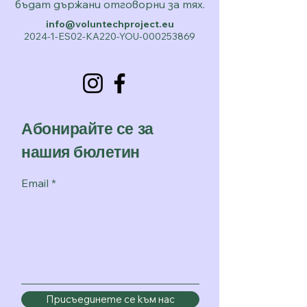
бъдат държани отговорни за тях.
info@voluntechproject.eu
2024-1-ES02-KA220-YOU-000253869
Абонирайте се за
нашия бюлетин
Email
Присъединете се към нас