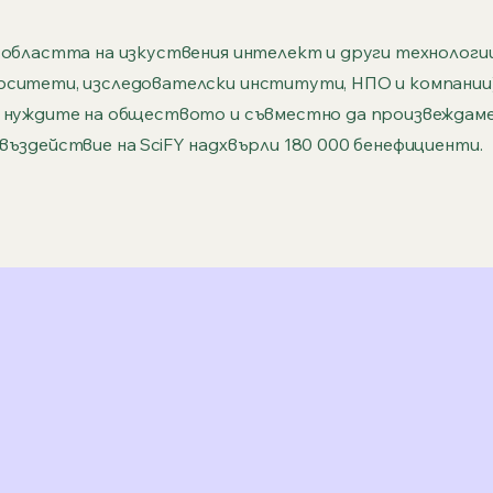
 областта на изкуствения интелект и други технологии
ситети, изследователски институти, НПО и компании),
с нуждите на обществото и съвместно да произвеждаме
въздействие на SciFY надхвърли 180 000 бенефициенти.