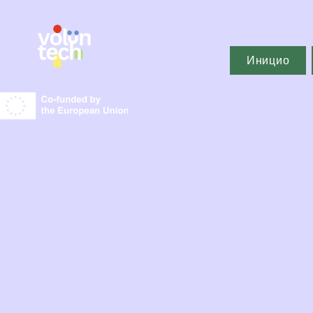
Иницио