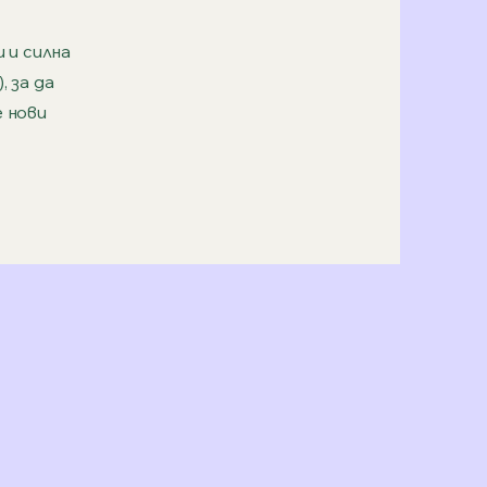
 и силна
 за да
 нови