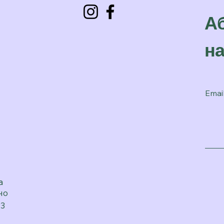
Аб
н
Emai
а
но
з