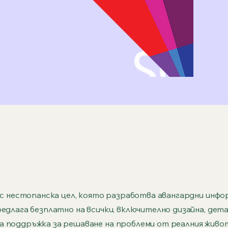
я с нестопанска цел, която разработва авангардни инф
редлага безплатно на всички, включително дизайна, дет
 поддръжка за решаване на проблеми от реалния живо