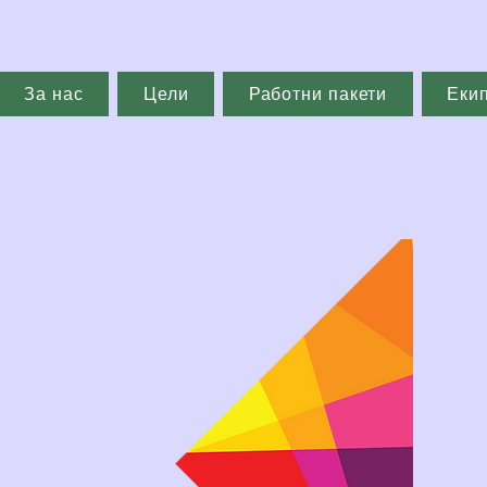
За нас
Цели
Работни пакети
Еки