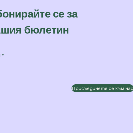
онирайте се за
ашия бюлетин
l
Присъединете се към на