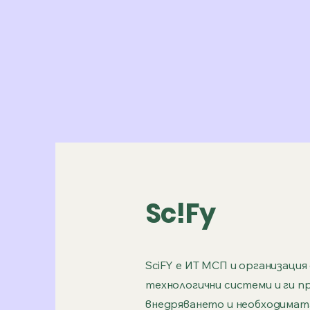
Sc!Fy
SciFY е ИТ МСП и организаци
технологични системи и ги п
внедряването и необходимата