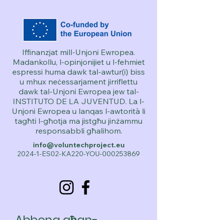
Iffinanzjat mill-Unjoni Ewropea.
Madankollu, l-opinjonijiet u l-fehmiet
espressi huma dawk tal-awtur(i) biss
u mhux neċessarjament jirriflettu
dawk tal-Unjoni Ewropea jew tal-
INSTITUTO DE LA JUVENTUD. La l-
Unjoni Ewropea u lanqas l-awtorità li
tagħti l-għotja ma jistgħu jinżammu
responsabbli għalihom.
info@voluntechproject.eu
2024-1-ES02-KA220-YOU-000253869