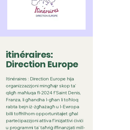
itinéraires:
Direction Europe
Itinéraires : Direction Europe hija
organizzazzjoni mingħajr skop ta'
qligħ maħluqa fl-2024 f'Saint Denis,
Franza, li għandha l-għan li toħloq
rabta bejn iż-żgħażagħ u l-Ewropa
billi toffrilhom opportunitajiet għal
parteċipazzjoni attiva f'inizjattivi ċiviċi
u programmi ta' taħriġ iffinanzjati mill-