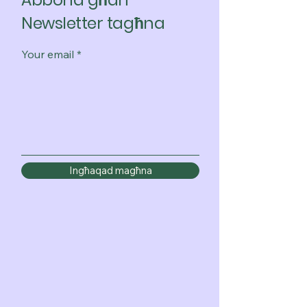
Abbona għan-
Newsletter tagħna
Your email
Ingħaqad magħna