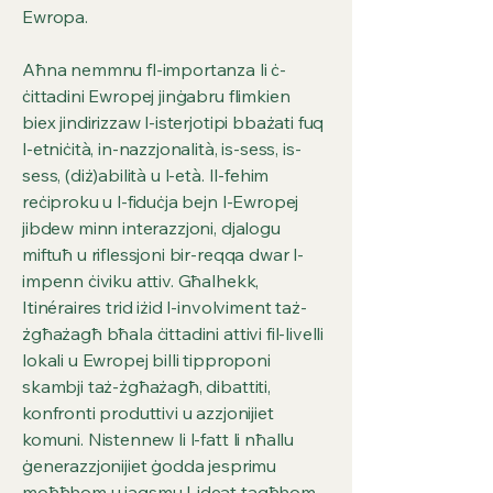
Ewropa.
Aħna nemmnu fl-importanza li ċ-
ċittadini Ewropej jinġabru flimkien
biex jindirizzaw l-isterjotipi bbażati fuq
l-etniċità, in-nazzjonalità, is-sess, is-
sess, (diż)abilità u l-età. Il-fehim
reċiproku u l-fiduċja bejn l-Ewropej
jibdew minn interazzjoni, djalogu
miftuħ u riflessjoni bir-reqqa dwar l-
impenn ċiviku attiv. Għalhekk,
Itinéraires trid iżid l-involviment taż-
żgħażagħ bħala ċittadini attivi fil-livelli
lokali u Ewropej billi tipproponi
skambji taż-żgħażagħ, dibattiti,
konfronti produttivi u azzjonijiet
komuni. Nistennew li l-fatt li nħallu
ġenerazzjonijiet ġodda jesprimu
moħħhom u jaqsmu l-ideat tagħhom