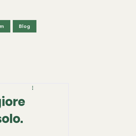
am
Blog
iore
solo.