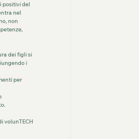
positivi del 
entra nel 
no, non 
mpetenze, 
 dei figli si 
giungendo i 
menti per 
o 
to.
 di volunTECH 