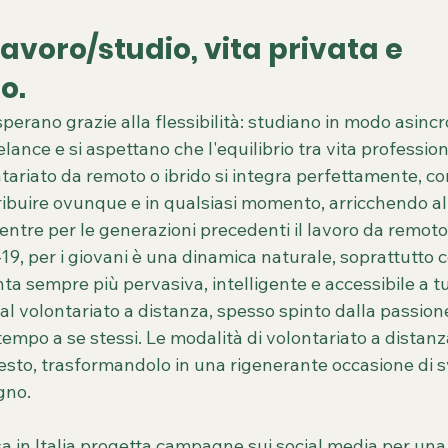
lavoro/studio, vita privata e 
o.
sperano grazie alla flessibilità: studiano in modo asinc
ance e si aspettano che l'equilibrio tra vita profession
ontariato da remoto o ibrido si integra perfettamente, c
ribuire ovunque e in qualsiasi momento, arricchendo al
Mentre per le generazioni precedenti il lavoro da remoto
, per i giovani è una dinamica naturale, soprattutto c
ta sempre più pervasiva, intelligente e accessibile a tu
l volontariato a distanza, spesso spinto dalla passione,
empo a se stessi. Le modalità di volontariato a distanza
esto, trasformandolo in una rigenerante occasione di 
gno.
 in Italia progetta campagne sui social media per un