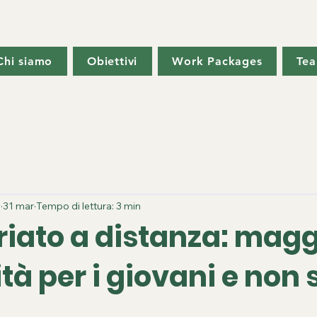
Chi siamo
Obiettivi
Work Packages
Te
1
31 mar
Tempo di lettura: 3 min
riato a distanza: magg
ità per i giovani e non 