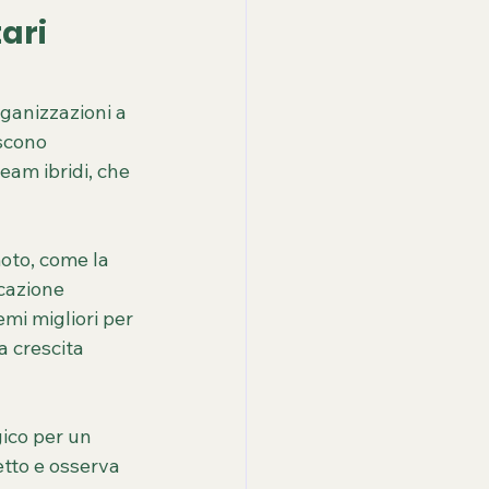
ari 
ganizzazioni a 
scono 
team ibridi, che 
oto, come la 
cazione 
emi migliori per 
a crescita 
ico per un 
tto e osserva 