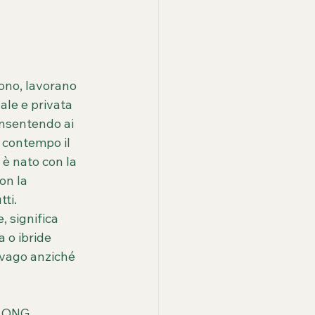
rono, lavorano 
ale e privata 
onsentendo ai 
 contempo il 
 è nato con la 
on la 
tti.
 significa 
 o ibride 
svago anziché 
a ONG 