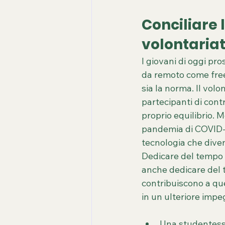
Conciliare 
volontariat
I giovani di oggi pro
da remoto come freel
sia la norma. Il vol
partecipanti di cont
proprio equilibrio. 
pandemia di COVID-19
tecnologia che diven
Dedicare del tempo a
anche dedicare del t
contribuiscono a qu
in un ulteriore impe
Una studentessa