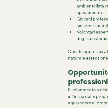
ambientalista ru
spostamenti.
Giovani professi
sincronizzandolo
Volontari esper
degli spostament
Questo approccio at
naturale estensione d
Opportunità
profession
Il volontariato a dis
all'inizio della prop
aggiungere al proprio