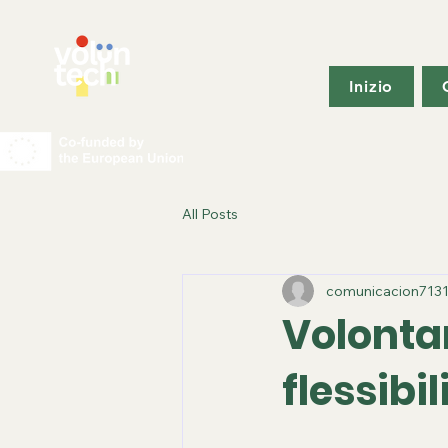
Inizio
All Posts
comunicacion713
Volonta
flessibil