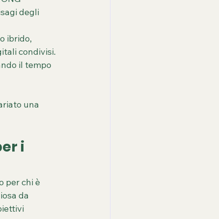
sagi degli 
 ibrido, 
tali condivisi.
ando il tempo 
riato una 
r i 
 per chi è 
ziosa da 
ettivi 