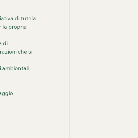
tiva di tutela 
 la propria 
 di 
azioni che si 
i ambientali, 
aggio 