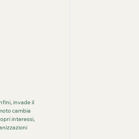
ini, invade il 
emoto cambia 
pri interessi, 
anizzazioni 