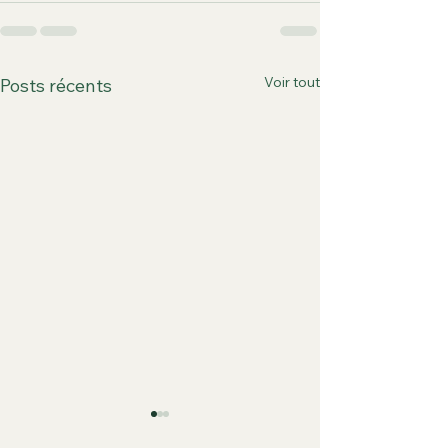
Voir tout
Posts récents
La boîte à out