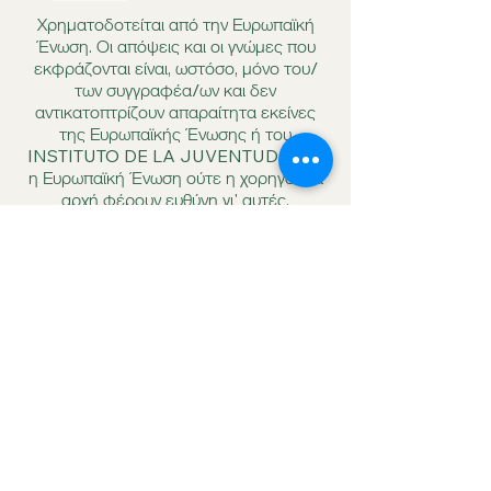
Χρηματοδοτείται από την Ευρωπαϊκή
Ένωση. Οι απόψεις και οι γνώμες που
εκφράζονται είναι, ωστόσο, μόνο του/
των συγγραφέα/ων και δεν
αντικατοπτρίζουν απαραίτητα εκείνες
της Ευρωπαϊκής Ένωσης ή του
INSTITUTO DE LA JUVENTUD. Ούτε
η Ευρωπαϊκή Ένωση ούτε η χορηγούσα
αρχή φέρουν ευθύνη γι' αυτές.
info@voluntechproject.eu
2024-1-ES02-KA220-YOU-000253869
Εγγραφείτε στο
Ενημερωτικό Δελτίο
Email